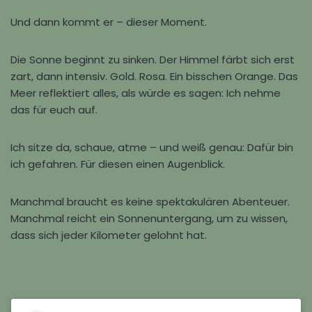
Und dann kommt er – dieser Moment.
Die Sonne beginnt zu sinken. Der Himmel färbt sich erst
zart, dann intensiv. Gold. Rosa. Ein bisschen Orange. Das
Meer reflektiert alles, als würde es sagen: Ich nehme
das für euch auf.
Ich sitze da, schaue, atme – und weiß genau: Dafür bin
ich gefahren. Für diesen einen Augenblick.
Manchmal braucht es keine spektakulären Abenteuer.
Manchmal reicht ein Sonnenuntergang, um zu wissen,
dass sich jeder Kilometer gelohnt hat.