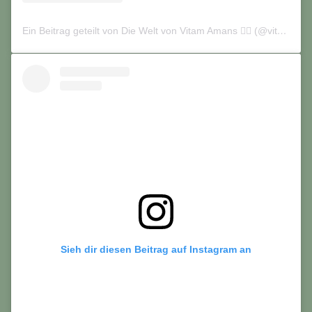
Ein Beitrag geteilt von Die Welt von Vitam Amans 🏳️‍🌈 (@vitamamans_on_tour)
Sieh dir diesen Beitrag auf Instagram an