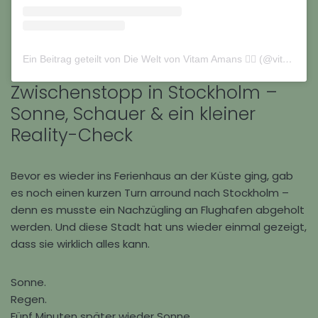
Ein Beitrag geteilt von Die Welt von Vitam Amans 🏳️‍🌈 (@vitamamans_on_tour)
Zwischenstopp in Stockholm –
Sonne, Schauer & ein kleiner
Reality-Check
Bevor es wieder ins Ferienhaus an der Küste ging, gab
es noch einen kurzen Turn arround nach
Stockholm –
denn es musste ein Nachzügling an Flughafen abgeholt
werden
. Und diese Stadt hat uns wieder einmal gezeigt,
dass sie wirklich alles kann.
Sonne.
Regen.
Fünf Minuten später wieder Sonne.