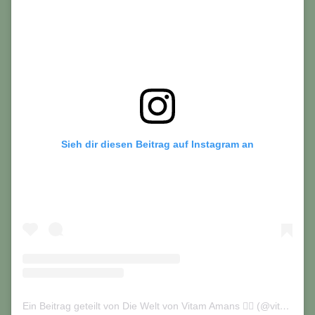
Sieh dir diesen Beitrag auf Instagram an
Ein Beitrag geteilt von Die Welt von Vitam Amans 🏳️‍🌈 (@vitamamans_on_tour)