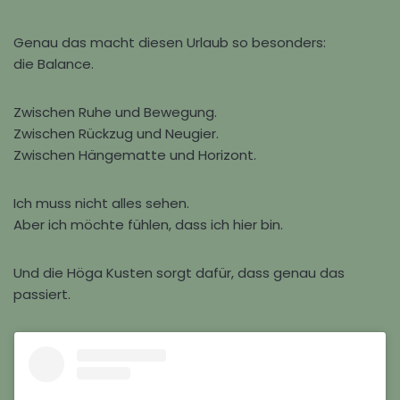
Genau das macht diesen Urlaub so besonders:
die Balance.
Zwischen Ruhe und Bewegung.
Zwischen Rückzug und Neugier.
Zwischen Hängematte und Horizont.
Ich muss nicht alles sehen.
Aber ich möchte fühlen, dass ich hier bin.
Und die Höga Kusten sorgt dafür, dass genau das
passiert.