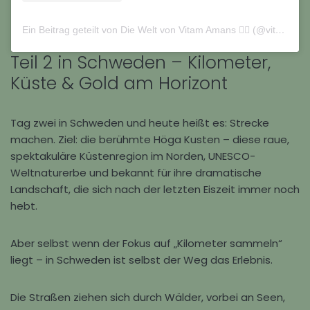
Ein Beitrag geteilt von Die Welt von Vitam Amans 🏳️‍🌈 (@vitamamans_on_tour)
Teil 2 in Schweden – Kilometer,
Küste & Gold am Horizont
Tag zwei in
Schweden
und heute heißt es: Strecke
machen. Ziel: die berühmte
Höga Kusten
– diese raue,
spektakuläre Küstenregion im Norden, UNESCO-
Weltnaturerbe und bekannt für ihre dramatische
Landschaft, die sich nach der letzten Eiszeit immer noch
hebt.
Aber selbst wenn der Fokus auf „Kilometer sammeln“
liegt – in Schweden ist selbst der Weg das Erlebnis.
Die Straßen ziehen sich durch Wälder, vorbei an Seen,