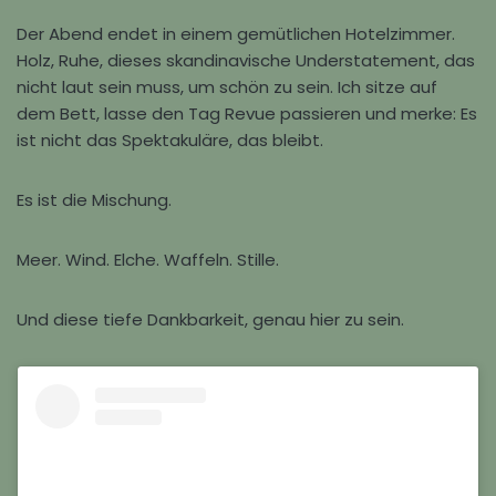
Der Abend endet in einem gemütlichen Hotelzimmer.
Holz, Ruhe, dieses skandinavische Understatement, das
nicht laut sein muss, um schön zu sein. Ich sitze auf
dem Bett, lasse den Tag Revue passieren und merke: Es
ist nicht das Spektakuläre, das bleibt.
Es ist die Mischung.
Meer. Wind. Elche. Waffeln. Stille.
Und diese tiefe Dankbarkeit, genau hier zu sein.