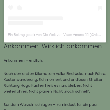
Ein Beitrag geteilt von Die Welt von Vitam Amans 🏳️‍🌈 (@vitamamans_on_tour)
Ankommen. Wirklich ankommen.
Ankommen – endlich.
Nach den ersten Kilometern voller Eindrücke, nach Fähre,
Küstenwanderung, Elchmoment und endlosen Straßen
Richtung
Höga Kusten
hieß es nun: bleiben. Nicht
weiterfahren. Nicht planen. Nicht „noch schnell“.
Sondern Wurzeln schlagen – zumindest für ein paar