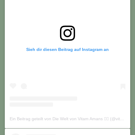
Sieh dir diesen Beitrag auf Instagram an
Ein Beitrag geteilt von Die Welt von Vitam Amans 🏳️‍🌈 (@vitamamans_on_tour)