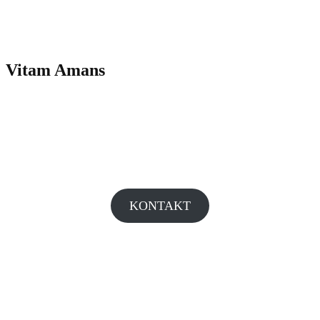
Vitam Amans
– Verliebt in das Leben –
Fotografieren, das ist eine Art zu schreien, sich zu befreien
… Es ist eine Art zu leben.
-Henri Cartier-Bresson
KONTAKT