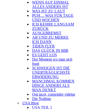
WENN AUF EINMAL
ALLES ANDERS IST
WAS IST ZU LAUT
PUH… WAS FÜR TAGE
UND WOCHEN
ICH KEHRE LANGSAM
ZURÜCK
AUSGEBREMST
AB UND ZU MERKE
ICH DANN
TIDEN FLYR
DAS GLÜCK IN MIR
ES GEHT LOS
Der Moment wo man sich
fragt
SCHWEIGEN IST DIE
UNERTRÄGLICHSTE
ERWIDERUNG
MANCHMAL KOMMEN
DINGE ANDERS ALS
MAN DENKT
Qui tacet, consentire videtur
Die Notlüge
USA Blog
USA TEIL 1