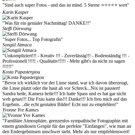
"Sind auch super Fotos - und das ist mind. 5 Sterne ⭐️⭐️⭐️⭐️⭐️ wert"
Karin Kasper
"Was für ein genialer Nachmittag! DANKE!!"
Steffi Dörwang
"Super Fotos... Top Fotografin"
Songül Atmaca
"Unkompliziert!!! - Kreativ !!! - Zuverlässig!!! - Bodenständig !!! -
Professionell !!!!! - Qualitativ!!!!! - Mehr gibt's da nicht zu sagen
!!!!!!"
Kosta Papastergiou
"Bevor ich wirklich vor der Linse stand, war ich davon überzeugt,
die Linse platzt oder die haut ab vor Schreck...Nix ist passiert!
Sandra heile, Kamera heile!!! Ich hatte Spass und es hat gar nicht
weh getan!!! Die Frau kann das!!! Danke!!! Ich freu mich auf das
Ergebnis. ..die echt genialen Bilder! Echt nur zu empfehlen!"
Yvonne Yve Kames
"Familiäre Atmosphäre, grenzenlos sympathische Fotographin mit
einem grandiosen Gespür für das perfekte "Einfangen", wie man an
den Endergebnissen unschwer sieht. Mehr als nur empfehlenswert!