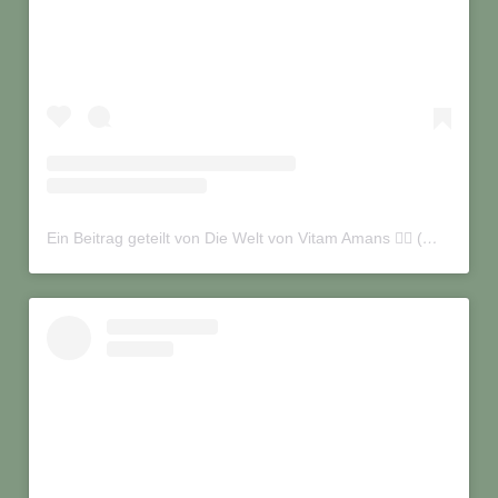
Ein Beitrag geteilt von Die Welt von Vitam Amans 🏳️‍🌈 (@vitamamans_on_tour)