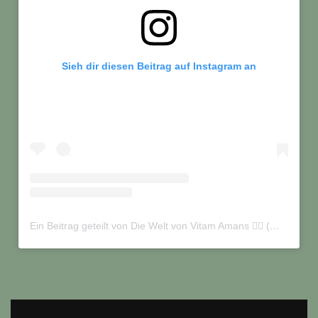
Sieh dir diesen Beitrag auf Instagram an
Ein Beitrag geteilt von Die Welt von Vitam Amans 🏳️‍🌈 (@vitamamans_on_tour)