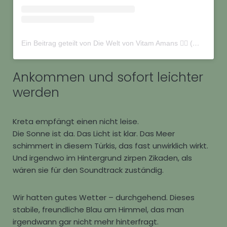
Ein Beitrag geteilt von Die Welt von Vitam Amans 🏳️‍🌈 (@vitamamans_on_tour)
Ankommen und sofort leichter
werden
Kreta empfängt einen nicht leise.
Die Sonne ist da. Das Licht ist klar. Das Meer
schimmert in diesem Türkis, das fast unwirklich wirkt.
Und irgendwo im Hintergrund zirpen Zikaden, als
wären sie für den Soundtrack zuständig.
Wir hatten gutes Wetter – durchgehend. Dieses
stabile, freundliche Blau am Himmel, das man
irgendwann gar nicht mehr hinterfragt.