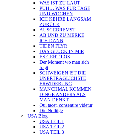
WAS IST ZU LAUT
PUH… WAS FÜR TAGE
UND WOCHEN
ICH KEHRE LANGSAM
ZURÜCK
AUSGEBREMST
AB UND ZU MERKE
ICH DANN
TIDEN FLYR
DAS GLÜCK IN MIR
ES GEHT LOS
Der Moment wo man sich
fragt
SCHWEIGEN IST DIE
UNERTRÄGLICHSTE
ERWIDERUNG
MANCHMAL KOMMEN
DINGE ANDERS ALS
MAN DENKT
Qui tacet, consentire videtur
Die Notlüge
USA Blog
USA TEIL 1
USA TEIL 2
USA TEIL 3