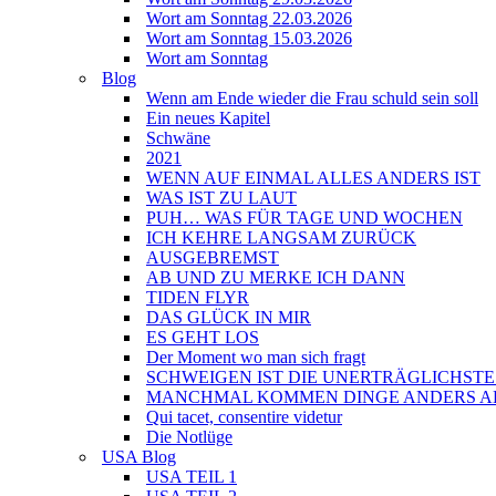
Wort am Sonntag 22.03.2026
Wort am Sonntag 15.03.2026
Wort am Sonntag
Blog
Wenn am Ende wieder die Frau schuld sein soll
Ein neues Kapitel
Schwäne
2021
WENN AUF EINMAL ALLES ANDERS IST
WAS IST ZU LAUT
PUH… WAS FÜR TAGE UND WOCHEN
ICH KEHRE LANGSAM ZURÜCK
AUSGEBREMST
AB UND ZU MERKE ICH DANN
TIDEN FLYR
DAS GLÜCK IN MIR
ES GEHT LOS
Der Moment wo man sich fragt
SCHWEIGEN IST DIE UNERTRÄGLICHST
MANCHMAL KOMMEN DINGE ANDERS A
Qui tacet, consentire videtur
Die Notlüge
USA Blog
USA TEIL 1