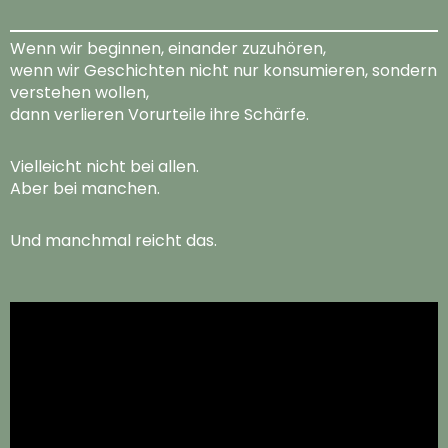
Wenn wir beginnen, einander zuzuhören,
wenn wir Geschichten nicht nur konsumieren, sondern
verstehen wollen,
dann verlieren Vorurteile ihre Schärfe.
Vielleicht nicht bei allen.
Aber bei manchen.
Und manchmal reicht das.