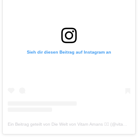
Sieh dir diesen Beitrag auf Instagram an
Ein Beitrag geteilt von Die Welt von Vitam Amans 🏳️‍🌈 (@vitamamans_on_tour)