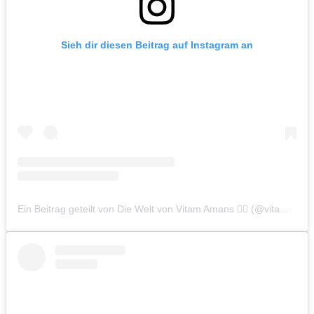
Sieh dir diesen Beitrag auf Instagram an
Ein Beitrag geteilt von Die Welt von Vitam Amans 🏳️‍🌈 (@vitamamans_on_tour)