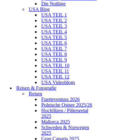
Die Notlüge
USA Blog
USA TEIL 1
USA TEIL 2
USA TEIL 3
USA TEIL 4
USA TEIL 5
USA TEIL 6
USA TEIL 7
USA TEIL 8
USA TEIL 9
USA TEIL 10
USA TEIL 11
USA TEIL 12
USA Videoblogs
Reisen & Fotografie
Reisen
Fuerteventura 2026
Polnische Ostsee 2025/26
Hochfilzen / Pillerseetal
2025
Mallorca 2025
Schweden & Norwegen
2025
Gran Canaria 2025