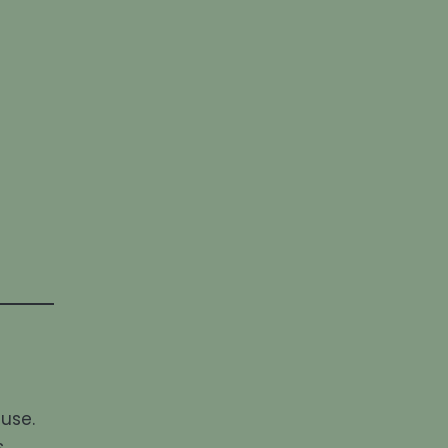
use.
.