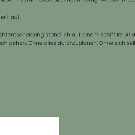
er Haut.
tentscheidung stand ich auf einem Schiff im Atla
h gehen. Ohne alles durchzuplanen. Ohne sich sel