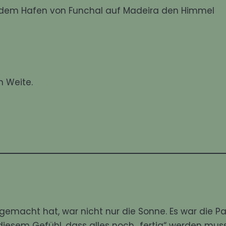
r dem Hafen von Funchal auf
Madeira
den Himmel
 Weite.
gemacht hat, war nicht nur die Sonne. Es war die Pa
esem Gefühl, dass alles noch „fertig“ werden muss