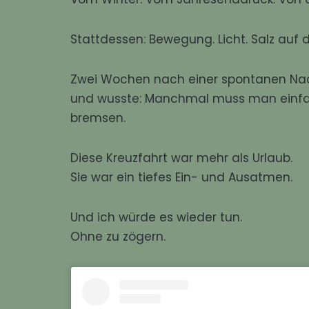
Stattdessen: Bewegung. Licht. Salz auf d
Zwei Wochen nach einer spontanen Nach
und wusste: Manchmal muss man einfac
bremsen.
Diese Kreuzfahrt war mehr als Urlaub.
Sie war ein tiefes Ein- und Ausatmen.
Und ich würde es wieder tun.
Ohne zu zögern.