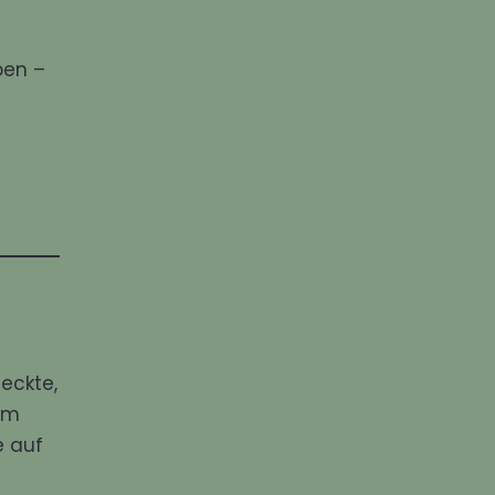
ben –
meckte,
am
e auf