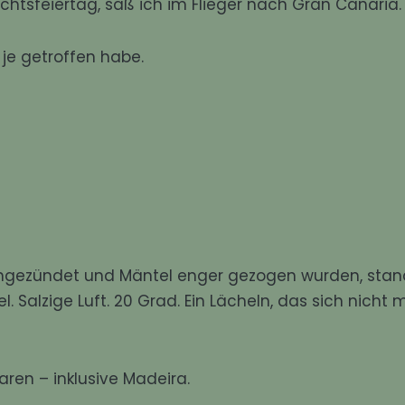
htsfeiertag, saß ich im Flieger nach
Gran Canaria
.
 je getroffen habe.
ngezündet und Mäntel enger gezogen wurden, stan
 Salzige Luft. 20 Grad. Ein Lächeln, das sich nicht 
aren – inklusive
Madeira
.