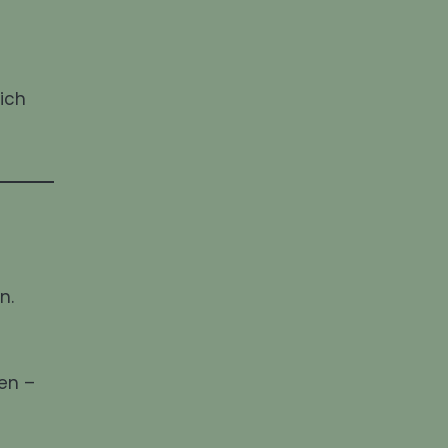
ich
n.
en –